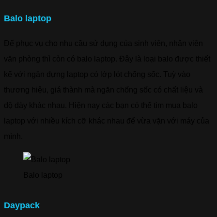
Balo laptop
Để phục vụ cho nhu cầu sử dụng của sinh viên, nhân viên
văn phòng thì còn có balo laptop. Đây là loại balo được thiết
kế với ngăn đựng laptop có lớp lót chống sốc. Tuỳ vào
thương hiệu, giá thành mà ngăn chống sốc có chất liệu và
độ dày khác nhau. Hiện nay các bạn có thể tìm mua balo
laptop với nhiều kích cỡ khác nhau để vừa vặn với máy của
mình.
Balo laptop
Daypack