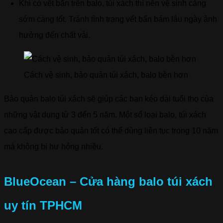
Khi có vết bẩn trên balo, túi xách thì nên vệ sinh càng
sớm càng tốt. Tránh tình trạng vết bẩn bám lâu ngày ảnh
hưởng đến chất vải.
Cách vệ sinh, bảo quản túi xách, balo bền hơn
Bảo quản balo túi xách sẽ giúp các bạn kéo dài tuổi thọ của
những vật dụng từ 3 đến 5 năm. Một số loại balo, túi xách
cao cấp được bảo quản tốt có thể dùng liên tục trong 10 năm
mà không bị hư hỏng nhiều.
BlueOcean – Cửa hàng balo túi xách
uy tín TPHCM