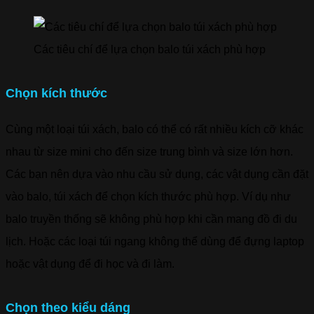
Các tiêu chí để lựa chọn balo túi xách phù hợp
Chọn kích thước
Cùng một loại túi xách, balo có thể có rất nhiều kích cỡ khác
nhau từ size mini cho đến size trung bình và size lớn hơn.
Các bạn nên dựa vào nhu cầu sử dụng, các vật dụng cần đặt
vào balo, túi xách để chọn kích thước phù hợp. Ví dụ như
balo truyền thống sẽ không phù hợp khi cần mang đồ đi du
lịch. Hoặc các loại túi ngang không thể dùng để đựng laptop
hoặc vật dụng để đi học và đi làm.
Chọn theo kiểu dáng