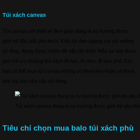
Túi xách canvas
Túi canvas với thiết kế đơn giản đang là xu hướng được
giới trẻ đặc biệt yêu thích. Kiểu túi đeo ngang vai với miệng
túi rộng, đựng được nhiều đồ vật cần thiết. Mẫu túi này được
giới trẻ ưa chuộng khi xách đi học, đi chơi, đi dạo phố. Các
bạn có thể mua túi canvas không có khoá kéo hoặc có khoá
kéo tùy vào nhu cầu sử dụng.
Túi xách canvas đang là xu hướng được giới trẻ yêu thí
Tiêu chí chọn mua balo túi xách phù