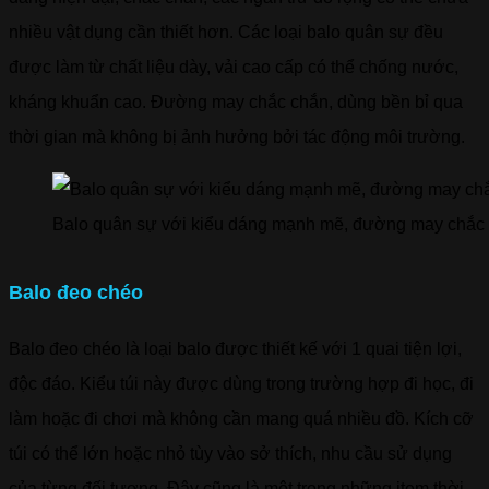
nhiều vật dụng cần thiết hơn. Các loại balo quân sự đều
được làm từ chất liệu dày, vải cao cấp có thể chống nước,
kháng khuẩn cao. Đường may chắc chắn, dùng bền bỉ qua
thời gian mà không bị ảnh hưởng bởi tác động môi trường.
Balo quân sự với kiểu dáng mạnh mẽ, đường may chắc
Balo đeo chéo
Balo đeo chéo là loại balo được thiết kế với 1 quai tiện lợi,
độc đáo. Kiểu túi này được dùng trong trường hợp đi học, đi
làm hoặc đi chơi mà không cần mang quá nhiều đồ. Kích cỡ
túi có thể lớn hoặc nhỏ tùy vào sở thích, nhu cầu sử dụng
của từng đối tượng. Đây cũng là một trong những item thời