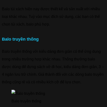
Balo túi xách hiện nay được thiết kế và sản xuất với nhiều
loại khác nhau. Tuỳ vào mục đích sử dụng, các bạn có thể
chọn túi xách, balo phù hợp.
Balo truyền thống
Balo truyền thống với kiểu dáng đơn giản có thể ứng dụng
trong nhiều trường hợp khác nhau. Thông thường balo
được dùng để đựng sách vở đi học, kiểu dáng đơn giản, 3 –
4 ngăn lưu trữ chính. Giá thành đối với các dòng balo truyền
thống cũng rẻ và có nhiều kích cỡ để lựa chọn.
Balo truyền thống