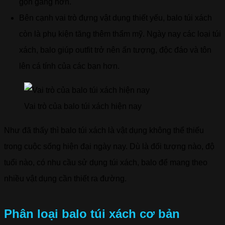
gọn gàng hơn.
Bên cạnh vai trò đựng vật dụng thiết yếu, balo túi xách
còn là phụ kiện tăng thêm thẩm mỹ. Ngày nay các loại túi
xách, balo giúp outfit trở nên ấn tượng, độc đáo và tôn
lên cá tính của các bạn hơn.
Vai trò của balo túi xách hiện nay
Như đã thấy thì balo túi xách là vật dụng không thể thiếu
trong cuộc sống hiện đại ngày nay. Dù là đối tượng nào, độ
tuổi nào, có nhu cầu sử dụng túi xách, balo để mang theo
nhiều vật dụng cần thiết ra đường.
Phân loại balo túi xách cơ bản