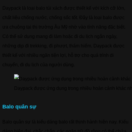
Daypack là loại balo túi xách được thiết kế với kích cỡ lớn,
chất liệu chống nước, chống sốc tốt. Đây là loại balo được
ưa chuộng tại thị trường Âu Mỹ nhờ vào tính năng đặc biệt.
Có thể sử dụng mang đi làm hoặc đi du lịch ngắn ngày,
những dịp đi trekking, đi phượt, thám hiểm. Daypack được
thiết kế với nhiều ngăn tiện lợi, hỗ trợ cho quá trình di
chuyển, đi du lịch của người dùng.
Daypack được ứng dụng trong nhiều hoàn cảnh khác n
Balo quân sự
Balo quân sự là kiểu dáng balo rất thịnh hành hiện nay. Kiểu
dáng hiện đại, chắc chắn, các ngăn trữ đồ rộng có thể chứa