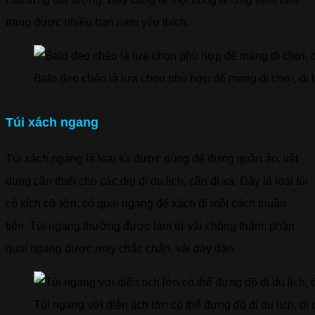
trang được nhiều bạn nam yêu thích.
Balo đeo chéo là lựa chọn phù hợp để mang đi chơi, đi 
Túi xách ngang
Túi xách ngang là loại túi được dùng để đựng quần áo, vật
dụng cần thiết cho các dịp đi du lịch, cần đi xa. Đây là loại túi
có kích cỡ lớn, có quai ngang để xách đi một cách thuận
tiện. Túi ngang thường được làm từ vải chống thấm, phần
quai ngang được may chắc chắn, vải dày dặn.
Túi ngang với diện tích lớn có thể đựng đồ đi du lịch, đi 