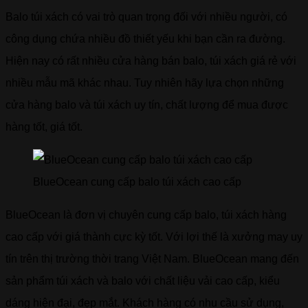
Balo túi xách có vai trò quan trọng đối với nhiều người, có
công dụng chứa nhiều đồ thiết yếu khi bạn cần ra đường.
Hiện nay có rất nhiều cửa hàng bán balo, túi xách giá rẻ với
nhiều mẫu mã khác nhau. Tuy nhiên hãy lựa chọn những
cửa hàng balo và túi xách uy tín, chất lượng để mua được
hàng tốt, giá tốt.
BlueOcean cung cấp balo túi xách cao cấp
BlueOcean là đơn vị chuyên cung cấp balo, túi xách hàng
cao cấp với giá thành cực kỳ tốt. Với lợi thế là xưởng may uy
tín trên thị trường thời trang Việt Nam. BlueOcean mang đến
sản phẩm túi xách và balo với chất liệu vải cao cấp, kiểu
dáng hiện đại, đẹp mắt. Khách hàng có nhu cầu sử dụng,