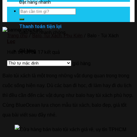
Đặt hàng nhanh
Tìm
kiếm:
Thanh toán tiện lợi
Giao dịch nhanh chóng
Trang chủ
/
Balo, Túi Xách, Phụ Kiện
/
Balo - Túi Xách
Lọc
Giỏ hàng
Hiển thị tất cả 17 kết quả
Chưa có sản phẩm trong giỏ hàng.
Balo túi xách là một trong những vật dụng quan trọng trong
cuộc sống hiện nay. Dù các bạn đi học, đi làm hay đi du lịch
thì đều cần đến các vật dụng như balo hay túi xách phù hợp.
Cùng BlueOcean lựa chọn mẫu túi xách, balo đẹp, giá tốt
qua bài viết sau đây nhé.