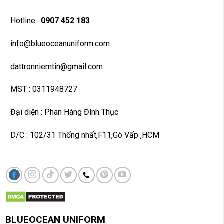
Hotline :
0907 452 183
info@blueoceanuniform.com
dattronniemtin@gmail.com
MST : 0311948727
Đại diện : Phan Hàng Đình Thục
D/C : 102/31 Thống nhất,F11,Gò Vấp ,HCM
BLUEOCEAN UNIF
ORM