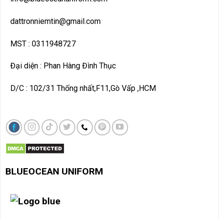
dattronniemtin@gmail.com
MST : 0311948727
Đại diện : Phan Hàng Đình Thục
D/C : 102/31 Thống nhất,F11,Gò Vấp ,HCM
BLUEOCEAN UNIF
ORM