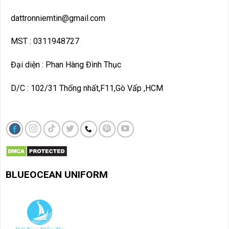
dattronniemtin@gmail.com
MST : 0311948727
Đại diện : Phan Hàng Đình Thục
D/C : 102/31 Thống nhất,F11,Gò Vấp ,HCM
BLUEOCEAN UNIF
ORM