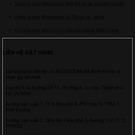
Công ty may đồng phục Nhà Bè uy tín, chuyên nghiệp
Công ty may đồng phục Củ Chi uy tín, giá rẻ
Công ty may đồng phục Cần Giờ giá rẻ, chất lượng
LIÊN HỆ ĐẶT HÀNG
Gửi thông tin liên hệ với BLUEOCEAN để được hỗ trợ và
nhận giá tốt nhất
Địa chỉ: 51A Đường Số 19, Phường 8, Gò Vấp, Thành phố
Hồ Chí Minh
Xưởng sản xuất 1: Tổ 8, Khu phố 8, Phú Hòa Tp.TDM, T.
Bình Dương
Xưởng sản xuất 2: 285/18/7 Khu phố 3, Đường TCH, Q.12,
TP.HCM