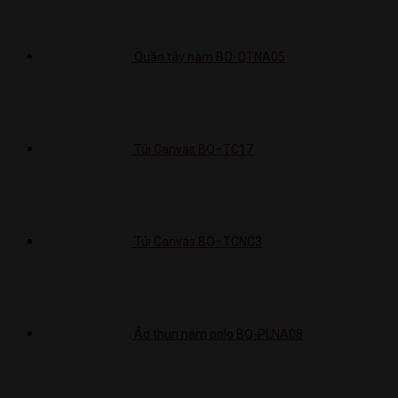
Quần tây nam BO-QTNA05
Túi Canvas BO–TC17
Túi Canvas BO–TCNC3
Áo thun nam polo BO-PLNA08