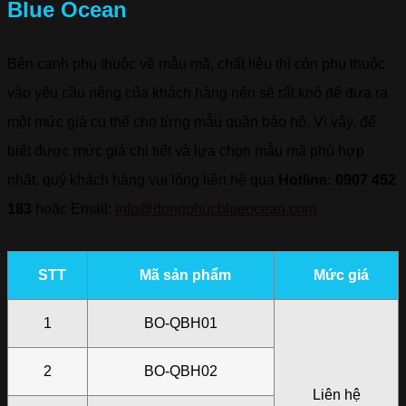
Blue Ocean
Bên cạnh phụ thuộc về mẫu mã, chất liệu thì còn phụ thuộc
vào yêu cầu riêng của khách hàng nên sẽ rất khó để đưa ra
một mức giá cụ thể cho từng mẫu quần bảo hộ. Vì vậy, để
biết được mức giá chi tiết và lựa chọn mẫu mã phù hợp
nhất, quý khách hàng vui lòng liên hệ qua
Hotline: 0907 452
183
hoặc Email:
info@dongphucblueocean.com
STT
Mã sản phẩm
Mức giá
1
BO-QBH01
2
BO-QBH02
Liên hệ