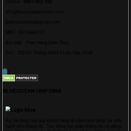
Hotline :
0907 452 183
info@blueoceanuniform.com
dattronniemtin@gmail.com
MST : 0311948727
Đại diện : Phan Hàng Đình Thục
D/C : 102/31 Thống nhất,F11,Gò Vấp ,HCM
BLUEOCEAN UNIF
ORM
Sự hài lòng của quý khách hàng là niềm hạnh phúc và vinh
hạnh cho chúng tôi . Tạo động lực giúp chúng tôi cố gắng