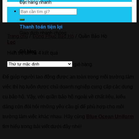
Đặt hàng nhanh
Tìm
kiếm:
Thanh toán tiện lợi
Giao dịch nhanh chóng
Trang chủ
/
Đồng Phục Bảo Hộ
/
Quần Bảo Hộ
Lọc
Giỏ hàng
Hiển thị tất cả 4 kết quả
Chưa có sản phẩm trong giỏ hàng.
Để giúp người lao động được an toàn trong môi trường làm
việc thì họ luôn được chủ doanh nghiệp cung cấp các dụng
cụ bảo hộ. Vậy, với quần bảo hộ ngoài về chất liệu, kiểu
dáng còn đòi hỏi những yêu cầu gì để phù hợp cho môi
trường làm việc khác nhau. Hãy cùng
Blue Ocean Uniform
tìm hiểu trong bài viết dưới đây nhé!