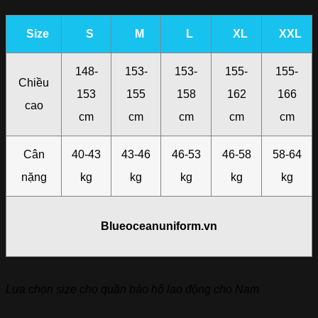
Size
S
M
L
XL
XXL
148-
153-
153-
155-
155-
Chiều
153
155
158
162
166
cao
cm
cm
cm
cm
cm
Cân
40-43
43-46
46-53
46-58
58-64
nặng
kg
kg
kg
kg
kg
Blueoceanuniform.vn
Lựa chọn size cho quần bảo hộ lao động cho Nam