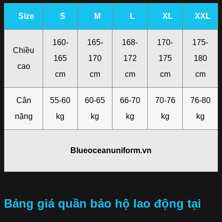
Size
S
M
L
XL
XXL
160-
165-
168-
170-
175-
Chiều
165
170
172
175
180
cao
cm
cm
cm
cm
cm
Cân
55-60
60-65
66-70
70-76
76-80
nặng
kg
kg
kg
kg
kg
Blueoceanuniform.vn
Bảng giá quần bảo hộ lao động tại