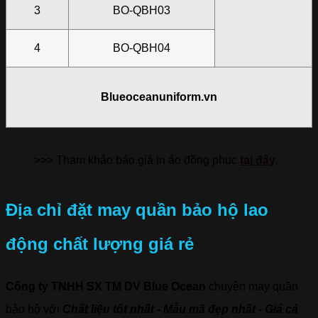
3
BO-QBH03
4
BO-QBH04
Blueoceanuniform.vn
>>> Tham khảo báo giá in áo đồng phục
tại đây
.
Địa chỉ đặt may quần bảo hộ lao
động chất lượng giá rẻ
Công ty TNHH SX TM DV Blue Ocean
chuyên may quần
bảo hộ với
Chất liệu tốt nhất - Mẫu mã đẹp nhất - Giá cả