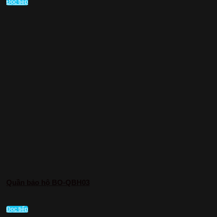
Đọc tiếp
Quần bảo hộ BO-QBH03
Đọc tiếp