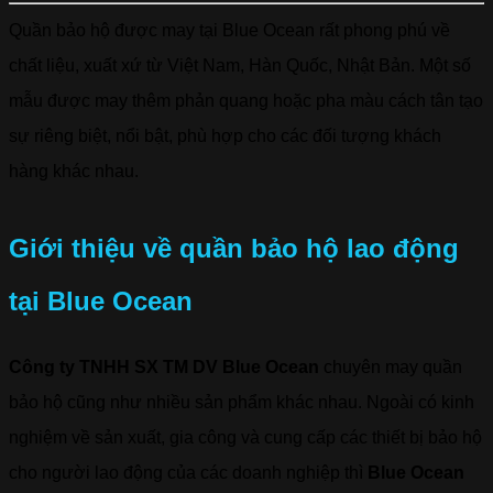
Quần bảo hộ được may tại Blue Ocean rất phong phú về
chất liệu, xuất xứ từ Việt Nam, Hàn Quốc, Nhật Bản. Một số
mẫu được may thêm phản quang hoặc pha màu cách tân tạo
sự riêng biệt, nổi bật, phù hợp cho các đối tượng khách
hàng khác nhau.
Giới thiệu về quần bảo hộ lao động
tại Blue Ocean
Công ty TNHH SX TM DV Blue Ocean
chuyên may quần
bảo hộ cũng như nhiều sản phẩm khác nhau. Ngoài có kinh
nghiệm về sản xuất, gia công và cung cấp các thiết bị bảo hộ
cho người lao động của các doanh nghiệp thì
Blue Ocean