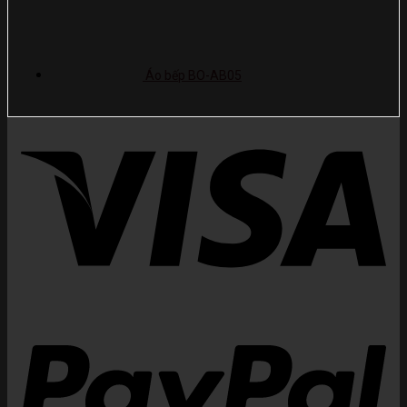
Áo bếp BO-AB05