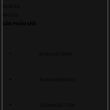
Giá Ưu Đãi
Gia Công
SẢN PHẨM MỚI
Áo bảo hộ BO-ABH05
Áo polo nữ BO-PLNU10
Túi Canvas BO–TCR08