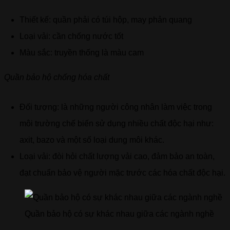
Thiết kế: quần phải có túi hộp, may phản quang
Loại vải: cần chống nước tốt
Màu sắc: truyền thống là màu cam
Quần bảo hộ chống hóa chất
Đối tượng: là những người công nhân làm việc trong
môi trường chế biến sử dụng nhiều chất độc hại như:
axit, bazo và một số loại dung môi khác.
Loại vải: đòi hỏi chất lượng vải cao, đảm bảo an toàn,
đạt chuẩn bảo vệ người mặc trước các hóa chất độc hại.
Quần bảo hộ có sự khác nhau giữa các ngành nghề