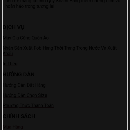
hơn để mang lại cho Quý Khách Hàng thêm những dịch vụ
hoàn hảo trong tương lai
DỊCH VỤ
May Gia Công Quần Áo
Nhận Sản Xuất Fob Hàng Thời Trang Trong Nước Và Xuất
Khẩu
In Thêu
HƯỚNG DẪN
Hướng Dẫn Đặt Hàng
Hướng Dẫn Chọn Size
Phương Thức Thanh Toán
CHÍNH SÁCH
Mua Hàng