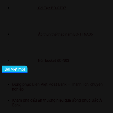
Gối Tựa BO-GT07
Áo thun thể thao nam BO-TTNA06
Nón bucket BO-N03
Bài viết mới
Đồng phục Liên Việt Post Bank – Thanh lịch, chuyên
nghiệp
Khám phá dấu ấn thương hiệu qua đồng phục Bắc Á
Bank