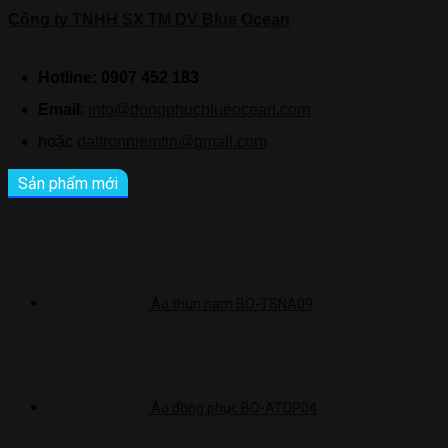
Công ty TNHH SX TM DV Blue Ocean
Hotline: 0907 452 183
Email
:
info@dongphucblueocean.com
hoặc
dattronniemtin@gmail.com
Sản phẩm mới
Áo thun nam BO-TSNA09
Áo đồng phục BO-ATDP04