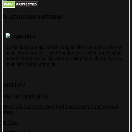
BLUEOCEAN UNIF
ORM
Sự hài lòng của quý khách hàng là niềm hạnh phúc và vinh
hạnh cho chúng tôi . Tạo động lực giúp chúng tôi cố gắng
hơn để mang lại cho Quý Khách Hàng thêm những dịch vụ
hoàn hảo trong tương lai
DỊCH VỤ
May Gia Công Quần Áo
Nhận Sản Xuất Fob Hàng Thời Trang Trong Nước Và Xuất
Khẩu
In Thêu