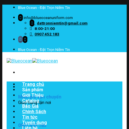
Skip
Blue Ocean - Đặt Trọn Niềm Tin
to
content
info@blueoceanuniform.com
dattronniemtin@gmail.com
8:00-21:00
0907 452 183
Blue Ocean - Đặt Trọn Niềm Tin
Trang chủ
Sản phẩm
Giới Thiệu
Miễn phí vận chuyển
Catalog
Giao hàng tận nơi
Báo Giá
Chính Sách
Tin tức
Tuyển dụng
0907 452 183
Liên hệ