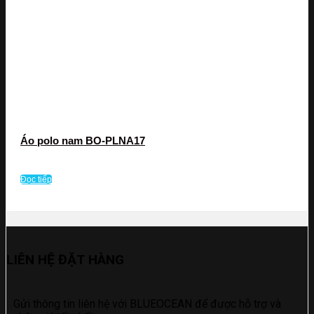
Áo polo nam BO-PLNA17
Đọc tiếp
LIÊN HỆ ĐẶT HÀNG
Gửi thông tin liên hệ với BLUEOCEAN để được hỗ trợ và