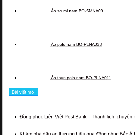
Áo sơ mi nam BO-SMNA09
Áo polo nam BO-PLNA033
Áo thun polo nam BO-PLNA011
Bài viết mới
Đồng phục Liên Việt Post Bank – Thanh lịch, chuyên 
Khám phá dấu ấn thương hiệu qua đồng phục Bắc Á