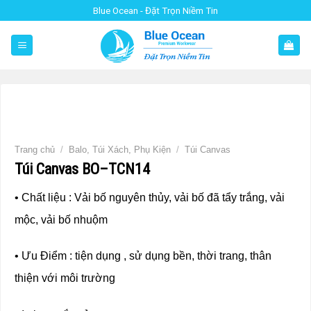
Skip
Blue Ocean - Đặt Trọn Niềm Tin
to
content
Trang chủ
/
Balo, Túi Xách, Phụ Kiện
/
Túi Canvas
Túi Canvas BO–TCN14
• Chất liệu : Vải bố nguyên thủy, vải bố đã tẩy trắng, vải
mộc, vải bố nhuộm
• Ưu Điểm : tiện dụng , sử dụng bền, thời trang, thân
thiện với môi trường