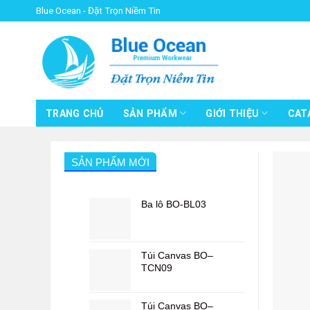
Skip
Blue Ocean - Đặt Trọn Niềm Tin
to
content
TRANG CHỦ
SẢN PHẨM
GIỚI THIỆU
CAT
SẢN PHẨM MỚI
Ba lô BO-BL03
Túi Canvas BO–
TCN09
Túi Canvas BO–