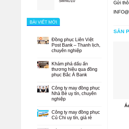
SMNU10
Gửi thô
INFO@
BÀI VIẾT MỚI
SẢN 
Đồng phục Liên Việt
Post Bank – Thanh lịch,
chuyên nghiệp
Khám phá dấu ấn
thương hiệu qua đồng
phục Bắc Á Bank
Công ty may đồng phục
Nhà Bè uy tín, chuyên
nghiệp
o khoác nam BO-
Á
B-TVB-001
AKNA05
Công ty may đồng phục
Củ Chi uy tín, giá rẻ
Đọc tiếp
Đọc tiếp