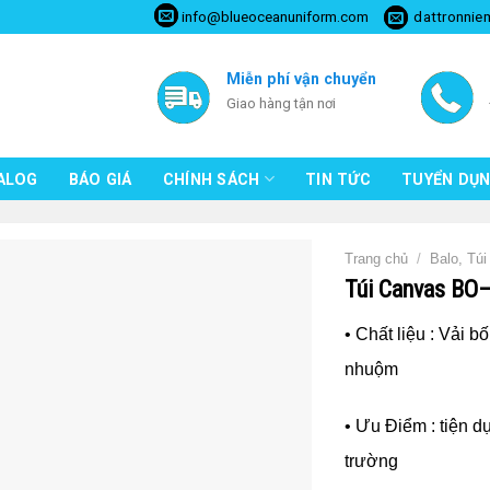
info@blueoceanuniform.com
dattronnie
Miễn phí vận chuyển
Giao hàng tận nơi
ALOG
BÁO GIÁ
CHÍNH SÁCH
TIN TỨC
TUYỂN DỤ
Trang chủ
/
Balo, Tú
Túi Canvas B
• Chất liệu : Vải b
nhuộm
• Ưu Điểm : tiện dụ
trường