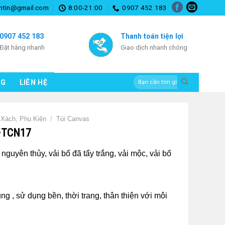
mtin@gmail.com
8:00-21:00
0907 452 183
0907 452 183
Thanh toán tiện lợi
Đặt hàng nhanh
Giao dịch nhanh chóng
Tìm
NG
LIÊN HỆ
kiếm:
i Xách, Phụ Kiện
/
Túi Canvas
O–TCN17
ố nguyên thủy, vải bố đã tẩy trắng, vải mộc, vải bố
ng , sử dụng bền, thời trang, thân thiện với môi