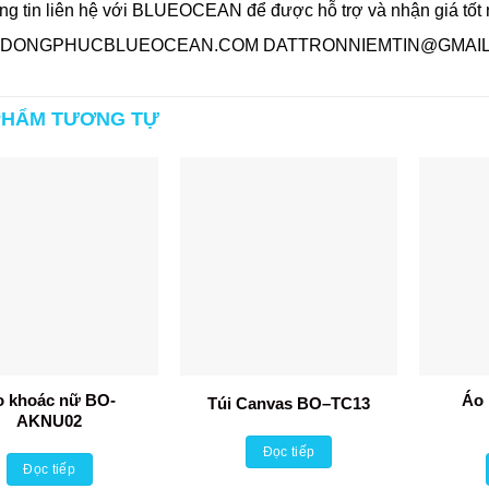
ng tin liên hệ với BLUEOCEAN để được hỗ trợ và nhận giá tốt
DONGPHUCBLUEOCEAN.COM DATTRONNIEMTIN@GMAIL
PHẨM TƯƠNG TỰ
o khoác nữ BO-
Áo 
Túi Canvas BO–TC13
AKNU02
Đọc tiếp
Đọc tiếp